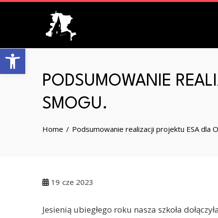
Skip
to
content
Open toolbar
PODSUMOWANIE REALIZ
SMOGU.
Home
Podsumowanie realizacji projektu ESA dla 
19
cze 2023
Jesienią ubiegłego roku nasza szkoła dołączy