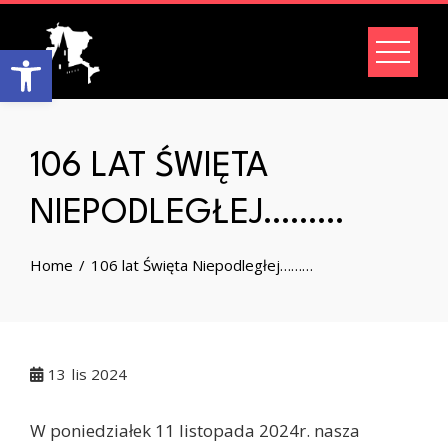
Skip
to
Open toolbar
content
106 LAT ŚWIĘTA
NIEPODLEGŁEJ………
Home
106 lat Święta Niepodległej………
13
lis 2024
W poniedziałek 11 listopada 2024r. nasza