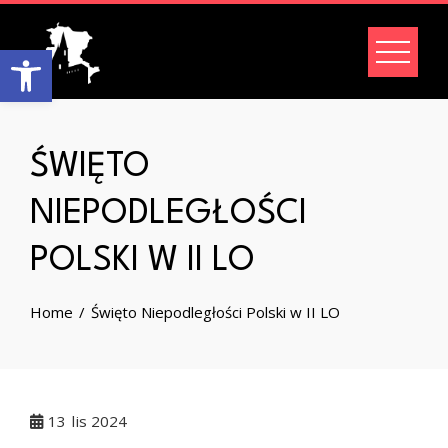
Skip
to
Open toolbar
content
ŚWIĘTO
NIEPODLEGŁOŚCI
POLSKI W II LO
Home
Święto Niepodległości Polski w II LO
13
lis 2024