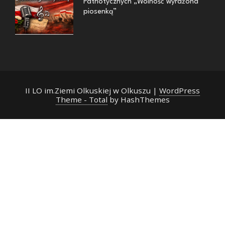
Patriotycznych „Wolność wyrażona
piosenką”
II LO im.Ziemi Olkuskiej w Olkuszu
|
WordPress
Theme - Total
by HashThemes