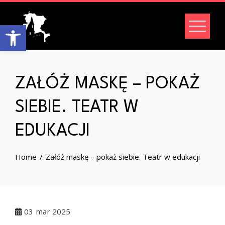
Skip
to
Open toolbar
content
ZAŁÓŻ MASKĘ – POKAŻ
SIEBIE. TEATR W
EDUKACJI
Home
Załóż maskę – pokaż siebie. Teatr w edukacji
03
mar 2025