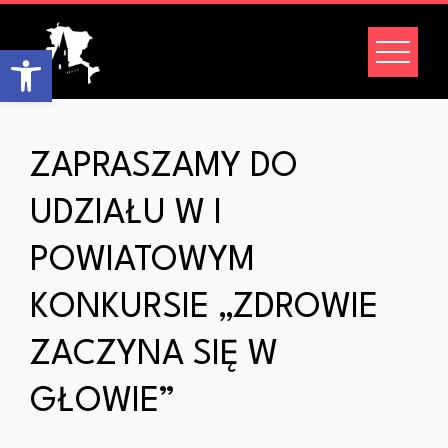
Skip
to
Open toolbar
content
ZAPRASZAMY DO
UDZIAŁU W I
POWIATOWYM
KONKURSIE „ZDROWIE
ZACZYNA SIĘ W
GŁOWIE”