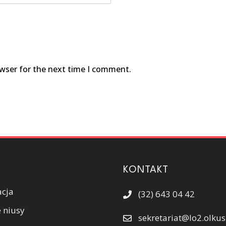
owser for the next time I comment.
KONTAKT
acja
(32) 643 04 42
 niusy
sekretariat@lo2.olkus