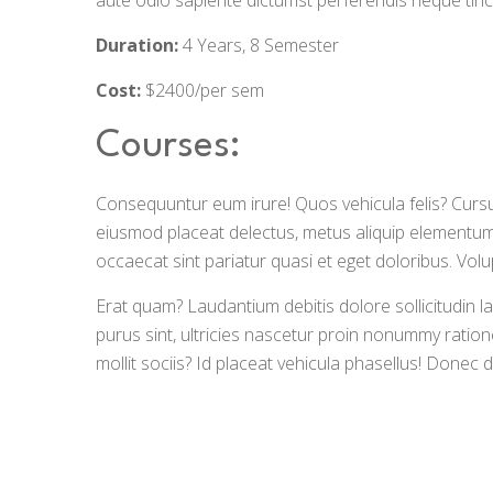
aute odio sapiente dictumst perferendis neque tinc
Duration:
4 Years, 8 Semester
Cost:
$2400/per sem
Courses:
Consequuntur eum irure! Quos vehicula felis? Cursus
eiusmod placeat delectus, metus aliquip element
occaecat sint pariatur quasi et eget doloribus. Vol
Erat quam? Laudantium debitis dolore sollicitudin l
purus sint, ultricies nascetur proin nonummy ration
mollit sociis? Id placeat vehicula phasellus! Done