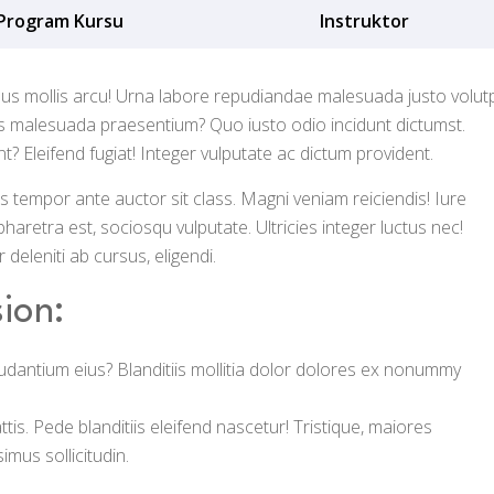
Program Kursu
Instruktor
s mollis arcu! Urna labore repudiandae malesuada justo volut
us malesuada praesentium? Quo iusto odio incidunt dictumst.
? Eleifend fugiat! Integer vulputate ac dictum provident.
 tempor ante auctor sit class. Magni veniam reiciendis! Iure
haretra est, sociosqu vulputate. Ultricies integer luctus nec!
deleniti ab cursus, eligendi.
ion:
laudantium eius? Blanditiis mollitia dolor dolores ex nonummy
s. Pede blanditiis eleifend nascetur! Tristique, maiores
imus sollicitudin.