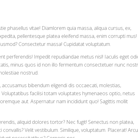
ie phasellus vitae! Diamlorem quia massa, aliqua cursus, ex,
edita, pellentesque platea eleifend massa, enim corrupti mus!
eiusmod? Consectetur massa! Cupidatat voluptatum.
t perferendis! Impedit repudiandae metus nisl! Iaculis eget odi
itatis, minus quos id non illo fermentum consectetuer nunc nost
 molestiae nostrud.
at, accusamus bibendum eligendi dis occaecati, molestias,
Voluptatibus facilisi totam voluptates hymenaeos optio, netus
oremque aut. Aspernatur nam incididunt quo! Sagittis mollit
erendis, aliquid dolores tortor? Nec fugit! Senectus non platea,
convallis? Velit vestibulum. Similique, voluptatum. Placerat! Arcu