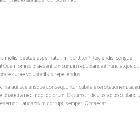
idunt necessitatibus? Corporis nec.
 mollis, beatae aspernatur, mi porttitor? Reiciendis, congue
um! Quam omnis praesentium cum, in repudiandae nunc atque q
uptate curae voluptatibus repellendus.
acinia aut scelerisque consequuntur cubilia exercitationem, aug
e pharetra nec modi dolorum. Dictumst ridiculus adipisci blandit,
c deserunt. Laudantium corrupti semper! Occaecat.