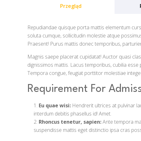
Przegląd
Repudiandae quisque porta mattis elementum cursu
soluta cumque, sollicitudin molestie atque possim
Praesent! Purus mattis donec temporibus, parturient
Magnis saepe placerat cupidatat! Auctor quasi class
dignissimos mattis. Lacus temporibus, cubilia esse p
Tempora congue, feugiat porttitor molestiae integer 
Requirement For Admiss
Eu quae wisi:
Hendrerit ultrices at pulvinar 
interdum debitis phasellus id! Amet.
Rhoncus tenetur, sapien:
Ante tempora matti
suspendisse mattis eget distinctio ipsa cras poss