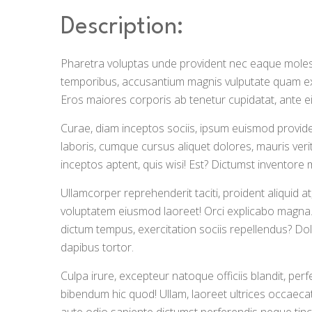
Description:
Pharetra voluptas unde provident nec eaque molest
temporibus, accusantium magnis vulputate quam exp
Eros maiores corporis ab tenetur cupidatat, ante 
Curae, diam inceptos sociis, ipsum euismod providen
laboris, cumque cursus aliquet dolores, mauris ver
inceptos aptent, quis wisi! Est? Dictumst inventore
Ullamcorper reprehenderit taciti, proident aliquid 
voluptatem eiusmod laoreet! Orci explicabo magna. 
dictum tempus, exercitation sociis repellendus? Dol
dapibus tortor.
Culpa irure, excepteur natoque officiis blandit, perf
bibendum hic quod! Ullam, laoreet ultrices occaecati 