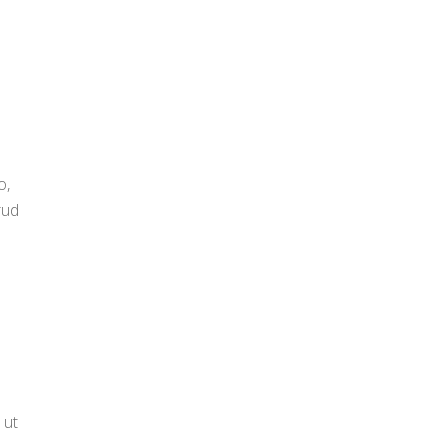
o,
rud
 ut