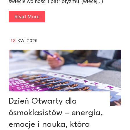
święcie wolności i patriotyzmu. (więcej…)
Read More
18
KWI 2026
Dzień Otwarty dla
ósmoklasistów – energia,
emocje i nauka, która