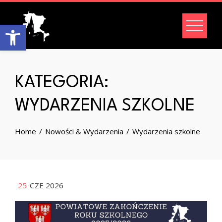
Skip
to
Open toolbar
content
KATEGORIA:
WYDARZENIA SZKOLNE
Home
Nowości & Wydarzenia
Wydarzenia szkolne
25
CZE 2026