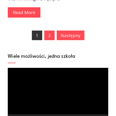
Read More
Stronicowanie
1
2
Następny
wpisów
Wiele możliwości, jedna szkoła
Odtwarzacz
video